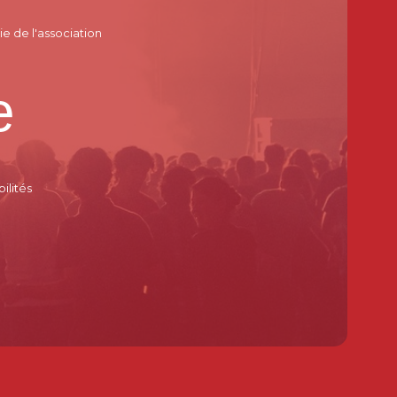
ie de l'association
e
ilités