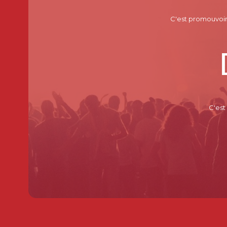
C'est promouvoir l
C'est